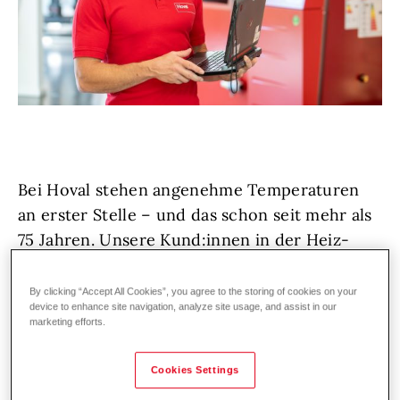
Bei Hoval stehen angenehme Temperaturen
an erster Stelle – und das schon seit mehr als
75 Jahren. Unsere Kund:innen in der Heiz-
und Klimatechnik vertrauen auf erstklassige
Lösungen und exzellenten Service,
By clicking “Accept All Cookies”, you agree to the storing of cookies on your
device to enhance site navigation, analyze site usage, and assist in our
deutschland- und weltweit. Denn wir bei
marketing efforts.
Hoval lieben, was wir tun!
Cookies Settings
Wir wachsen weiter und suchen zur