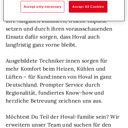
Unterstützung aufgeschlossene
Accept only necessary
Accept All Cookies
Persönlichkeiten, die sich voller Herzblut um
ihre Aufgaben kümmern, frische Impulse
setzen und durch ihren vorausschauenden
Einsatz dafür sorgen, dass Hoval auch
langfristig ganz vorne bleibt.
Ausgebildete Techniker:innen sorgen für
mehr Komfort beim Heizen, Kühlen und
Lüften – für Kund:innen von Hoval in ganz
Deutschland. Prompter Service durch
Regionalität, fundiertes Know-how und
herzliche Betreuung zeichnen uns aus.
Möchtest Du Teil der Hoval-Familie sein? Wir
erweitern unser Team und suchen für den