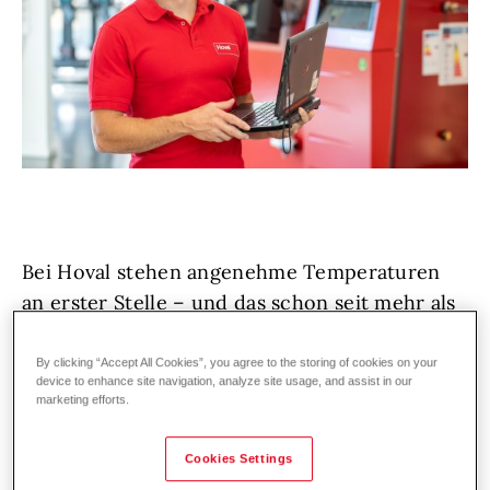
Bei Hoval stehen angenehme Temperaturen
an erster Stelle – und das schon seit mehr als
75 Jahren. Unsere Kund:innen in der Heiz-
und Klimatechnik vertrauen auf erstklassige
By clicking “Accept All Cookies”, you agree to the storing of cookies on your
device to enhance site navigation, analyze site usage, and assist in our
Lösungen und exzellenten Service,
marketing efforts.
deutschland- und weltweit. Denn wir bei
Hoval lieben, was wir tun!
Cookies Settings