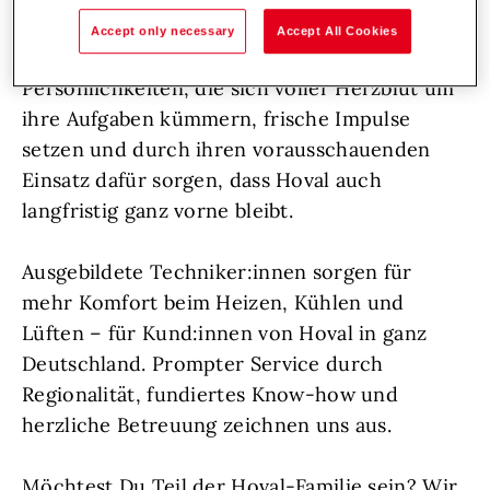
Wir wachsen weiter und suchen zur
Accept only necessary
Accept All Cookies
Unterstützung aufgeschlossene
Persönlichkeiten, die sich voller Herzblut um
ihre Aufgaben kümmern, frische Impulse
setzen und durch ihren vorausschauenden
Einsatz dafür sorgen, dass Hoval auch
langfristig ganz vorne bleibt.
Ausgebildete Techniker:innen sorgen für
mehr Komfort beim Heizen, Kühlen und
Lüften – für Kund:innen von Hoval in ganz
Deutschland. Prompter Service durch
Regionalität, fundiertes Know-how und
herzliche Betreuung zeichnen uns aus.
Möchtest Du Teil der Hoval-Familie sein? Wir