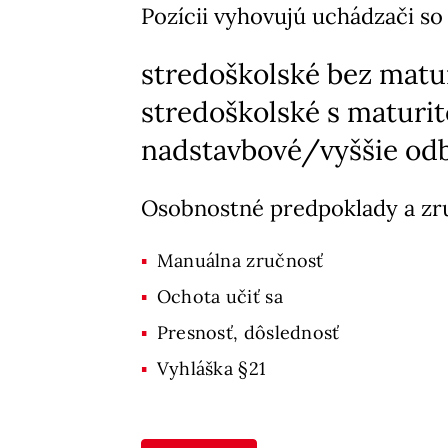
Pozícii vyhovujú uchádzači so
stredoškolské bez matu
stredoškolské s maturi
nadstavbové/vyššie odb
Osobnostné predpoklady a zr
Manuálna zručnosť
Ochota učiť sa
Presnosť, dôslednosť
Vyhláška §21