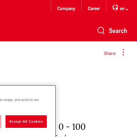
Company
Career
en
Search
Share
te usage, and assist in our
Accept All Cookies
adnej mzdy, + 0 - 100