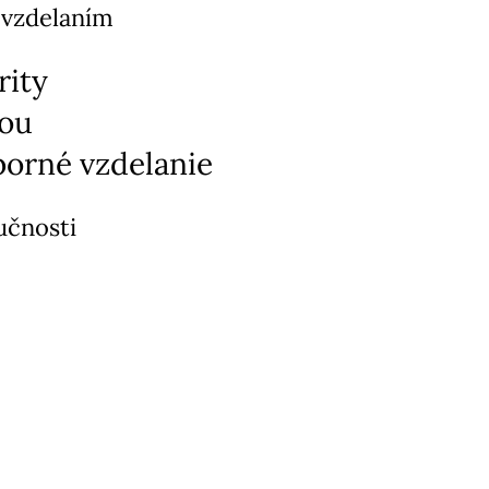
 vzdelaním
rity
tou
orné vzdelanie
učnosti