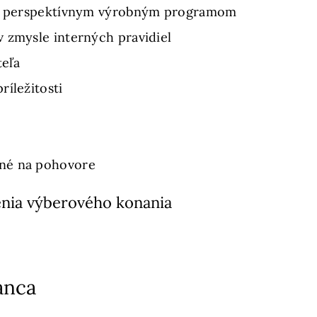
i s perspektívnym výrobným programom
 zmysle interných pravidiel
eľa
ríležitosti
né na pohovore
nia výberového konania
anca