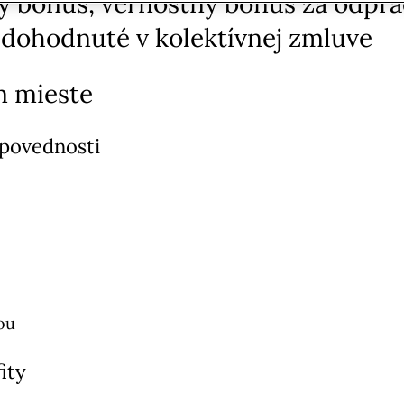
bonus, vernostný bonus za odprac
 dohodnuté v kolektívnej zmluve
m mieste
dpovednosti
ou
ity