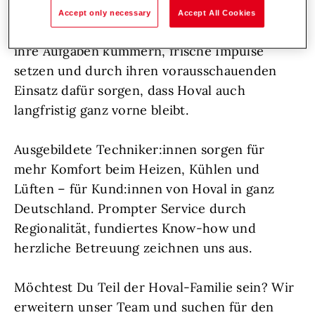
Unterstützung aufgeschlossene
Accept only necessary
Accept All Cookies
Persönlichkeiten, die sich voller Herzblut um
ihre Aufgaben kümmern, frische Impulse
setzen und durch ihren vorausschauenden
Einsatz dafür sorgen, dass Hoval auch
langfristig ganz vorne bleibt.
Ausgebildete Techniker:innen sorgen für
mehr Komfort beim Heizen, Kühlen und
Lüften – für Kund:innen von Hoval in ganz
Deutschland. Prompter Service durch
Regionalität, fundiertes Know-how und
herzliche Betreuung zeichnen uns aus.
Möchtest Du Teil der Hoval-Familie sein? Wir
erweitern unser Team und suchen für den