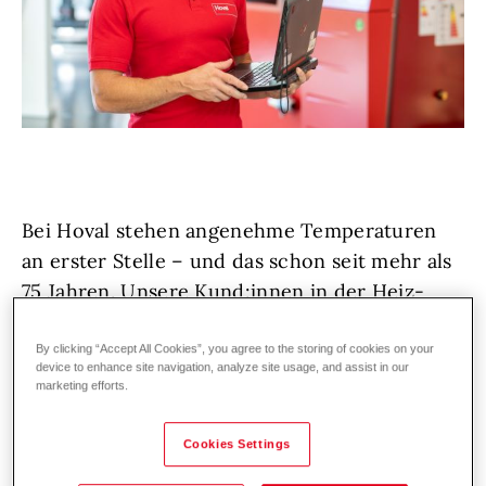
Bei Hoval stehen angenehme Temperaturen
an erster Stelle – und das schon seit mehr als
75 Jahren. Unsere Kund:innen in der Heiz-
und Klimatechnik vertrauen auf erstklassige
Lösungen und exzellenten Service,
By clicking “Accept All Cookies”, you agree to the storing of cookies on your
device to enhance site navigation, analyze site usage, and assist in our
deutschland- und weltweit. Denn wir bei
marketing efforts.
Hoval lieben, was wir tun!
Cookies Settings
Wir wachsen weiter und suchen zur