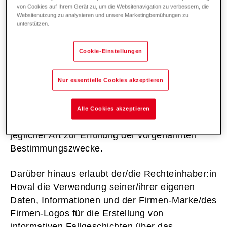
Zwecke des Marketings sowie zu
von Cookies auf Ihrem Gerät zu, um die Websitenavigation zu verbessern, die
publizistischen und illustrativen Zwecken,
Websitenutzung zu analysieren und unsere Marketingbemühungen zu
unterstützen.
insbesondere zur Veröffentlichung auf der
Website von Hoval sowie in Publikationen im
Cookie-Einstellungen
Namen von Hoval. Die Übertragung der
Nutzungsrechte beinhaltet auch die Weitergabe
Nur essentielle Cookies akzeptieren
der Bild-, Film-und Audioaufnahmen des
Referenzobjekts an Dritte (insbesondere
Zeitungen, Fachzeitschriften, Onlinekanäle)
Alle Cookies akzeptieren
sowie die Verarbeitung und Bearbeitung
jeglicher Art zur Erfüllung der vorgenannten
Bestimmungszwecke.
Darüber hinaus erlaubt der/die Rechteinhaber:in
Hoval die Verwendung seiner/ihrer eigenen
Daten, Informationen und der Firmen-Marke/des
Firmen-Logos für die Erstellung von
informativen Fallgeschichten über das