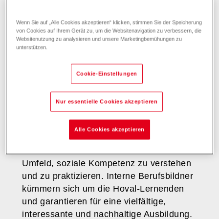
Dein Start ins Berufsleben ist
Wenn Sie auf „Alle Cookies akzeptieren“ klicken, stimmen Sie der Speicherung
von Cookies auf Ihrem Gerät zu, um die Websitenavigation zu verbessern, die
eine Top-Ausbildung bei Hoval
Websitenutzung zu analysieren und unsere Marketingbemühungen zu
unterstützen.
Die Hoval - Berufsausbildung begeistert,
fördert, fordert, prägt, verspricht Erfolg!
Cookie-Einstellungen
Eine Lehre in der Industrie bietet viele
Chancen. Handwerkliche oder
Nur essentielle Cookies akzeptieren
kaufmännische Berufe sind eine solide
Basis für die berufliche Zukunft. Wir
Alle Cookies akzeptieren
schauen auf unsere Lernenden und bieten
neben fundiertem Wissen auch das
Umfeld, soziale Kompetenz zu verstehen
und zu praktizieren. Interne Berufsbildner
kümmern sich um die Hoval-Lernenden
und garantieren für eine vielfältige,
interessante und nachhaltige Ausbildung.