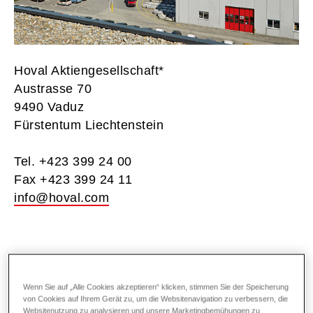
Hoval Aktiengesellschaft*
Austrasse 70
9490 Vaduz
Fürstentum Liechtenstein
Tel. +423 399 24 00
Fax +423 399 24 11
info@hoval.com
Hoval Gesellschaften im Überblick
Wenn Sie auf „Alle Cookies akzeptieren“ klicken, stimmen Sie der Speicherung
von Cookies auf Ihrem Gerät zu, um die Websitenavigation zu verbessern, die
Schweiz
Websitenutzung zu analysieren und unsere Marketingbemühungen zu