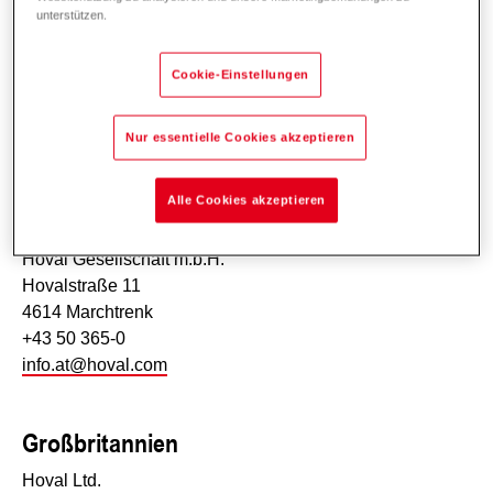
unterstützen.
Hoval AG
General Wille-Strasse 201
Cookie-Einstellungen
8706 Feldmeilen ZH
+41 44 925 6111
Nur essentielle Cookies akzeptieren
info.ch@hoval.com
Alle Cookies akzeptieren
Österreich
Hoval Gesellschaft m.b.H.
Hovalstraße 11
4614 Marchtrenk
+43 50 365-0
info.at@hoval.com
Großbritannien
Hoval Ltd.