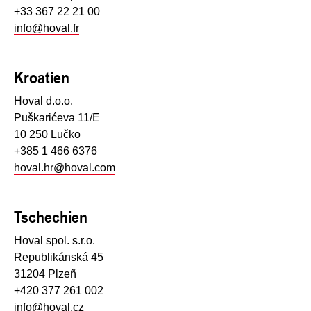
+33 367 22 21 00
info@hoval.fr
Kroatien
Hoval d.o.o.
Puškarićeva 11/E
10 250 Lučko
+385 1 466 6376
hoval.hr@hoval.com
Tschechien
Hoval spol. s.r.o.
Republikánská 45
31204 Plzeñ
+420 377 261 002
info@hoval.cz