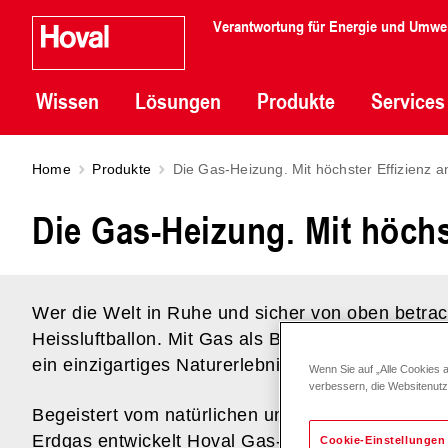
Verantwortung für Energie und Umwe
Wissen
Lösungen
Produkte
Services
Home
Produkte
Die Gas-Heizung. Mit höchster Effizienz an
Die Gas-Heizung. Mit höchst
Wer die Welt in Ruhe und sicher von oben betra
Heissluftballon. Mit Gas als Brennstoff ermöglic
ein einzigartiges Naturerlebnis.
Wenn Sie auf „Alle Cookies 
verbessern, die Websitenut
Begeistert vom natürlichen und umweltschonend
Erdgas entwickelt Hoval Gas-Brennwertkessel, 
Cookie-Einstellungen