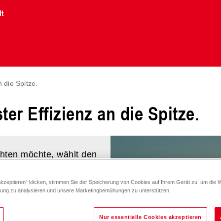
lt
 die Spitze.
er Effizienz an die Spitze.
chten möchte, wählt den
ht er seinen Passagieren
akzeptieren“ klicken, stimmen Sie der Speicherung von Cookies auf Ihrem Gerät zu, um die 
zung zu analysieren und unsere Marketingbemühungen zu unterstützen.
en Energieträger
die dessen gesamte
Nur essentielle Cookies akzeptieren