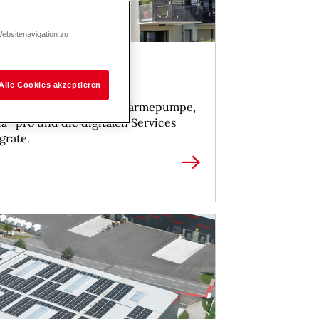
Websitenavigation zu
ick auf 2026
Alle Cookies akzeptieren
ie Thermalia
pro Erd-Wärmepumpe,
ia
pro und die digitalen Services
grate.