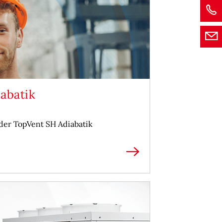
abatik
der TopVent SH Adiabatik