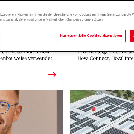
akzeptieren“ klicken, stimmen Sie der Speicherung von Cookies auf Ihrem Gerät zu, um die 
zung zu analysieren und unsere Marketingbemühungen zu unterstützen.
Hoval gibt Ausbl
Nur essentielle Cookies akzeptieren
01.03.2026
ückruf für bestimmte
Hoval präsentiert 2026 d
die in bestimmten Hoval
Erweiterungen der Belar
menbauweise verwendet
HovalConnect, Hoval Inte