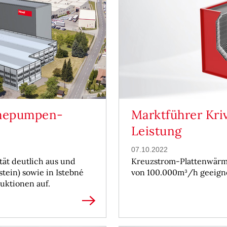
rmepumpen-
Marktführer Kri
Leistung
07.10.2022
tät deutlich aus und
Kreuzstrom-Plattenwärme
tein) sowie in Istebné
von 100.000m³/h geeign
ktionen auf.