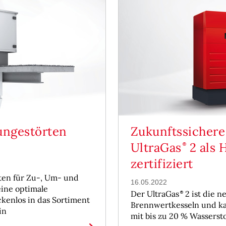
ungestörten
Zukunftssichere
UltraGas
2 als 
zertifiziert
ten für Zu-, Um- und
16.05.2022
 eine optimale
Der UltraGas
2 ist die n
ckenlos in das Sortiment
Brennwertkesseln und kann 
in
mit bis zu 20 % Wasserst