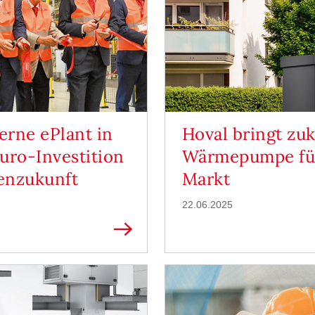
erne ePlant in
Hoval bringt zu
uro-Investition
Wärmepumpe für
enzukunft
Markt
22.06.2025