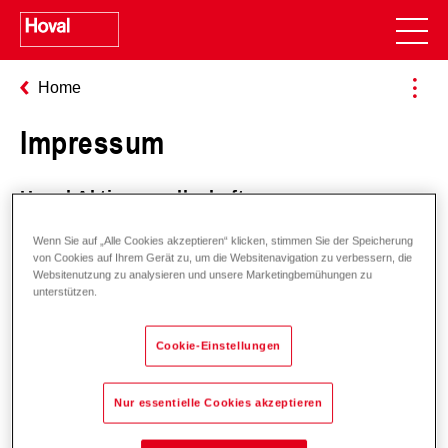
Home
Impressum
Hoval Aktiengesellschaft
Austrasse 70
Wenn Sie auf „Alle Cookies akzeptieren“ klicken, stimmen Sie der Speicherung
9490 Vaduz
von Cookies auf Ihrem Gerät zu, um die Websitenavigation zu verbessern, die
Fürstentum Liechtenstein
Websitenutzung zu analysieren und unsere Marketingbemühungen zu
unterstützen.
Tel.:
+423 399 2400
Cookie-Einstellungen
Fax.:
+423 399 2411
Nur essentielle Cookies akzeptieren