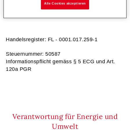
E-Mail:
info@hoval.com
Alle Cookies akzeptieren
Internet:
www.hoval.com
Handelsregister: FL - 0001.017.259-1
Steuernummer: 50587
Informationspflicht gemäss § 5 ECG und Art.
120a PGR
Verantwortung für Energie und
Umwelt