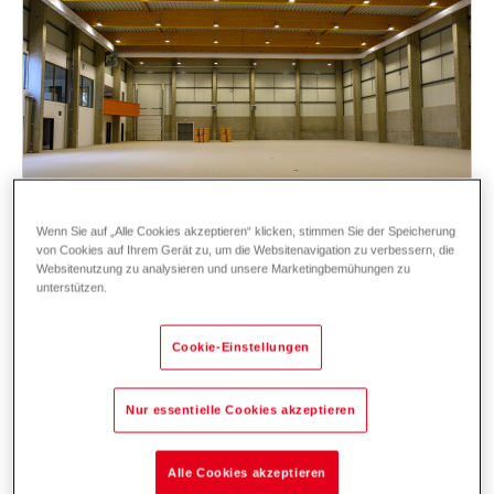
Wenn Sie auf „Alle Cookies akzeptieren“ klicken, stimmen Sie der Speicherung
Eine Sporthalle mit
von Cookies auf Ihrem Gerät zu, um die Websitenavigation zu verbessern, die
Websitenutzung zu analysieren und unsere Marketingbemühungen zu
nachhaltigem, intelligentem und
unterstützen.
hybridem Heizsystem
Eine Luft/Wasser-Wärmepumpe in
Cookie-Einstellungen
Kombination mit einem Gas-Brennwertkessel
bilden das perfekte Duo für ein
Nur essentielle Cookies akzeptieren
ausgezeichnetes Wohlfühlklima.
Alle Cookies akzeptieren