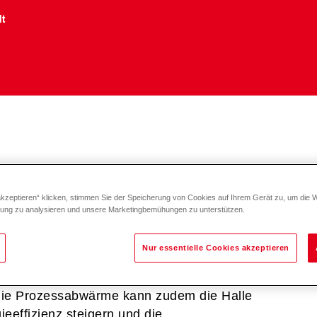
lt
akzeptieren“ klicken, stimmen Sie der Speicherung von Cookies auf Ihrem Gerät zu, um die 
llung von elektronischen Bauteilen
zung zu analysieren und unsere Marketingbemühungen zu unterstützen.
e die Mitarbeiter bei der täglichen Arbeit
etig erneuert werden. Durch den Einsatz von
Nur essentielle Cookies akzeptieren
 deutlich verbessert. Die Kombination
n Arbeitsbereich eine optimale Luftqualität
die Prozessabwärme kann zudem die Halle
eeffizienz steigern und die