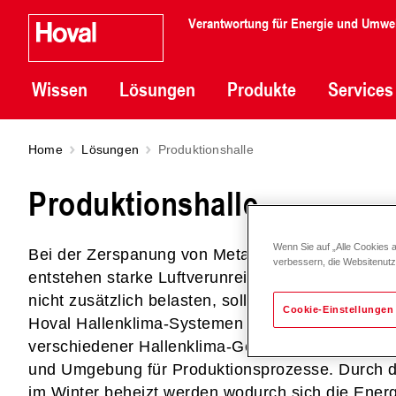
Verantwortung für Energie und Umwe
Wissen
Lösungen
Produkte
Services
Home
Lösungen
Produktionshalle
Produktionshalle
Wenn Sie auf „Alle Cookies 
Bei der Zerspanung von Metallen oder der Herste
verbessern, die Websitenut
entstehen starke Luftverunreinigungen. Damit dies
nicht zusätzlich belasten, sollte die Raumluft st
Cookie-Einstellungen
Hoval Hallenklima-Systemen wird die Luftqualität
verschiedener Hallenklima-Geräte schafft für jede
und Umgebung für Produktionsprozesse. Durch 
im Winter beheizt werden wodurch sich die Energi