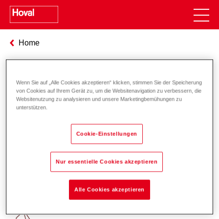
Home
Messekalender
Wenn Sie auf „Alle Cookies akzeptieren“ klicken, stimmen Sie der Speicherung
von Cookies auf Ihrem Gerät zu, um die Websitenavigation zu verbessern, die
In nächster Zeit finden keine Veranstaltungen statt.
Websitenutzung zu analysieren und unsere Marketingbemühungen zu
unterstützen.
Cookie-Einstellungen
Nur essentielle Cookies akzeptieren
Verantwortung für Energie und
Alle Cookies akzeptieren
Umwelt