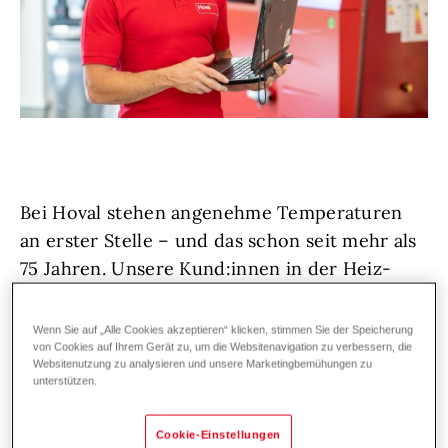
Bei Hoval stehen angenehme Temperaturen
an erster Stelle – und das schon seit mehr als
75 Jahren. Unsere Kund:innen in der Heiz-
und Klimatechnik vertrauen auf erstklassige
Lösungen und exzellenten Service,
Wenn Sie auf „Alle Cookies akzeptieren“ klicken, stimmen Sie der Speicherung
deutschland- und weltweit. Denn wir bei
von Cookies auf Ihrem Gerät zu, um die Websitenavigation zu verbessern, die
Websitenutzung zu analysieren und unsere Marketingbemühungen zu
Hoval lieben, was wir tun!
unterstützen.
Wir wachsen weiter und suchen
Cookie-Einstellungen