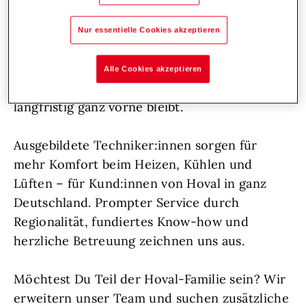
Unterstützung: hemdsärmelige
Persönlichkeiten, die sich voller Herzblut um
Nur essentielle Cookies akzeptieren
ihre Aufgaben kümmern, frische Impulse
setzen und durch ihren vorausschauenden
Alle Cookies akzeptieren
Einsatz dafür sorgen, dass Hoval auch
langfristig ganz vorne bleibt.
Ausgebildete Techniker:innen sorgen für
mehr Komfort beim Heizen, Kühlen und
Lüften – für Kund:innen von Hoval in ganz
Deutschland. Prompter Service durch
Regionalität, fundiertes Know-how und
herzliche Betreuung zeichnen uns aus.
Möchtest Du Teil der Hoval-Familie sein? Wir
erweitern unser Team und suchen zusätzliche