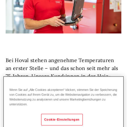
Bei Hoval stehen angenehme Temperaturen
an erster Stelle – und das schon seit mehr als
75 Jahren. Unsere Kund:innen in der Heiz-
und Klimatechnik vertrauen auf erstklassige
Wenn Sie auf „Alle Cookies akzeptieren“ klicken, stimmen Sie der Speicherung
Lösungen und exzellenten Service,
von Cookies auf Ihrem Gerät zu, um die Websitenavigation zu verbessern, die
deutschland- und weltweit. Denn wir bei
Websitenutzung zu analysieren und unsere Marketingbemühungen zu
unterstützen.
Hoval lieben, was wir tun!
Cookie-Einstellungen
Wir wachsen weiter und suchen zur