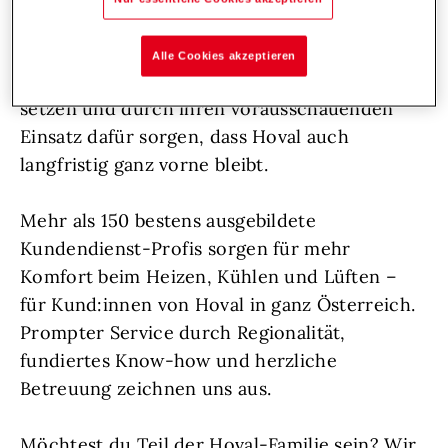
suchen Unterstützung: hemdsärmelige
Persönlichkeiten, die sich voller Herzblut um
Alle Cookies akzeptieren
ihre Aufgaben kümmern, frische Impulse
setzen und durch ihren vorausschauenden
Einsatz dafür sorgen, dass Hoval auch
langfristig ganz vorne bleibt.
Mehr als 150 bestens ausgebildete
Kundendienst-Profis sorgen für mehr
Komfort beim Heizen, Kühlen und Lüften –
für Kund:innen von Hoval in ganz Österreich.
Prompter Service durch Regionalität,
fundiertes Know-how und herzliche
Betreuung zeichnen uns aus.
Möchtest du Teil der Hoval-Familie sein? Wir