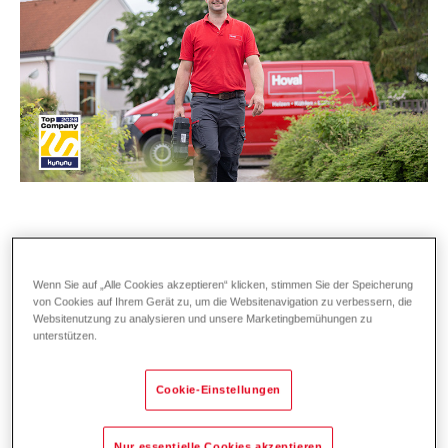
Bei Hoval stehen angenehme Temperaturen
Wenn Sie auf „Alle Cookies akzeptieren“ klicken, stimmen Sie der Speicherung
an erster Stelle – und das schon seit mehr als
von Cookies auf Ihrem Gerät zu, um die Websitenavigation zu verbessern, die
Websitenutzung zu analysieren und unsere Marketingbemühungen zu
75 Jahren. Unsere Kundschaft in der Heiz-
unterstützen.
und Klimatechnik vertraut auf erstklassige
Lösungen und exzellenten Service,
Cookie-Einstellungen
österreich- und weltweit.
Denn wir bei Hoval
lieben, was wir tun!
Wir wachsen weiter und
Nur essentielle Cookies akzeptieren