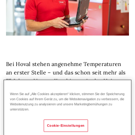
Bei Hoval stehen angenehme Temperaturen
an erster Stelle – und das schon seit mehr als
75 Jahren. Unsere Kund:innen in der Heiz-
und Klimatechnik vertrauen auf erstklassige
Wenn Sie auf „Alle Cookies akzeptieren“ klicken, stimmen Sie der Speicherung
Lösungen und exzellenten Service,
von Cookies auf Ihrem Gerät zu, um die Websitenavigation zu verbessern, die
Websitenutzung zu analysieren und unsere Marketingbemühungen zu
deutschland- und weltweit. Denn wir bei
unterstützen.
Hoval lieben, was wir tun!
Cookie-Einstellungen
Wir wachsen weiter und suchen zur