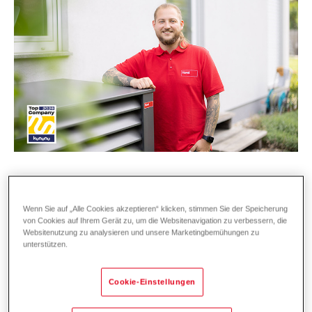
Wenn Sie auf „Alle Cookies akzeptieren“ klicken, stimmen Sie der Speicherung
Bei Hoval stehen angenehme Temperaturen
von Cookies auf Ihrem Gerät zu, um die Websitenavigation zu verbessern, die
Websitenutzung zu analysieren und unsere Marketingbemühungen zu
an erster Stelle – und das schon seit 75
unterstützen.
Jahren. Unsere Kund:innen in der Heiz- und
Klimatechnik vertrauen auf erstklassige
Cookie-Einstellungen
Lösungen und exzellenten Service,