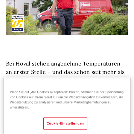
Bei Hoval stehen angenehme Temperaturen
an erster Stelle – und das schon seit mehr als
75 Jahren. Unsere Kundschaft in der Heiz-
und Klimatechnik vertraut auf erstklassige
Wenn Sie auf „Alle Cookies akzeptieren“ klicken, stimmen Sie der Speicherung
Lösungen und exzellenten Service,
von Cookies auf Ihrem Gerät zu, um die Websitenavigation zu verbessern, die
Websitenutzung zu analysieren und unsere Marketingbemühungen zu
österreich- und weltweit.
Denn wir bei Hoval
unterstützen.
lieben, was wir tun!
Wir wachsen weiter und
suchen Unterstützung: hemdsärmelige
Cookie-Einstellungen
Persönlichkeiten, die sich voller Herzblut um