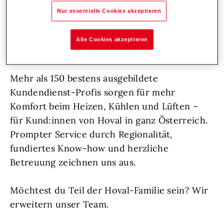
ihre Aufgaben kümmern, frische Impulse
Nur essentielle Cookies akzeptieren
setzen und durch ihren vorausschauenden
Einsatz dafür sorgen, dass Hoval auch
Alle Cookies akzeptieren
langfristig ganz vorne bleibt.
Mehr als 150 bestens ausgebildete
Kundendienst-Profis sorgen für mehr
Komfort beim Heizen, Kühlen und Lüften –
für Kund:innen von Hoval in ganz Österreich.
Prompter Service durch Regionalität,
fundiertes Know-how und herzliche
Betreuung zeichnen uns aus.
Möchtest du Teil der Hoval-Familie sein? Wir
erweitern unser Team.