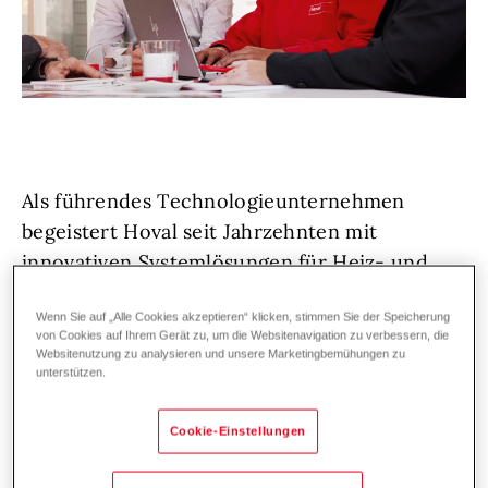
Als führendes Technologieunternehmen
begeistert Hoval seit Jahrzehnten mit
innovativen Systemlösungen für Heiz- und
Klimatechnik.
Wenn Sie auf „Alle Cookies akzeptieren“ klicken, stimmen Sie der Speicherung
von Cookies auf Ihrem Gerät zu, um die Websitenavigation zu verbessern, die
Du hast Erfahrung im Support von ERP-
Websitenutzung zu analysieren und unsere Marketingbemühungen zu
unterstützen.
Systemen und möchtest dein Wissen in
Anwendersupport, Schulungen und
Cookie-Einstellungen
spannenden Projekten einbringen? Dann bist
du bei uns genau richtig!