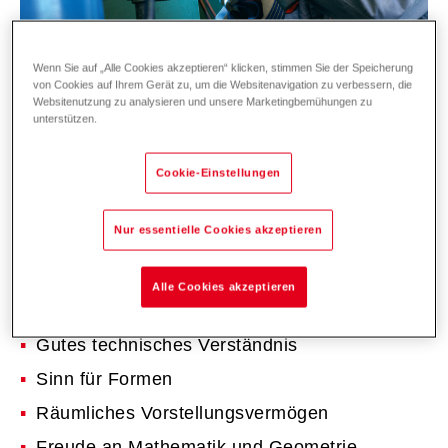
Wenn Sie auf „Alle Cookies akzeptieren“ klicken, stimmen Sie der Speicherung
von Cookies auf Ihrem Gerät zu, um die Websitenavigation zu verbessern, die
Websitenutzung zu analysieren und unsere Marketingbemühungen zu
Was du mitbringen solltest:
unterstützen.
Schulausbildung:
Cookie-Einstellungen
FL: abgeschlossene Oberschule (hohes
Niveau) oder Realschule
Nur essentielle Cookies akzeptieren
CH: abgeschlossene Realschule oder
Sekundarschule
Alle Cookies akzeptieren
Interesse an der Metallbearbeitung
Gutes technisches Verständnis
Sinn für Formen
Räumliches Vorstellungsvermögen
Freude an Mathematik und Geometrie