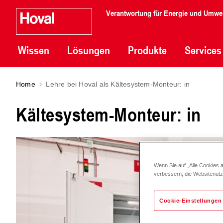
Verantwortung für Energie und Umwe
Wissen
Lösungen
Produkte
Services
Home
Lehre bei Hoval als Kältesystem-Monteur: in
Kältesystem-Monteur: in
Wenn Sie auf „Alle Cookies 
verbessern, die Websitenut
Cookie-Einstellungen