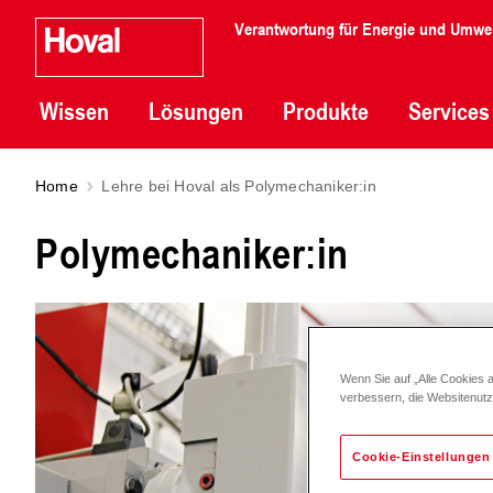
Verantwortung für Energie und Umwe
Wissen
Lösungen
Produkte
Services
Home
Lehre bei Hoval als Polymechaniker:in
Polymechaniker:in
Wenn Sie auf „Alle Cookies 
verbessern, die Websitenut
Cookie-Einstellungen