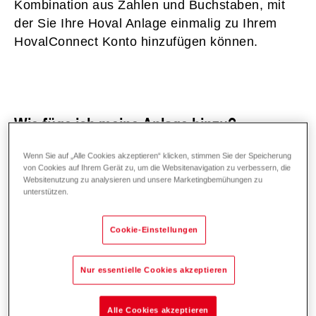
Kombination aus Zahlen und Buchstaben, mit
der Sie Ihre Hoval Anlage einmalig zu Ihrem
HovalConnect Konto hinzufügen können.
Wie füge ich meine Anlage hinzu?
Wenn Sie auf „Alle Cookies akzeptieren“ klicken, stimmen Sie der Speicherung
Am einfachsten fügen Sie Ihre Anlage hinzu,
von Cookies auf Ihrem Gerät zu, um die Websitenavigation zu verbessern, die
indem Sie den
QR-Code auf dem
Websitenutzung zu analysieren und unsere Marketingbemühungen zu
unterstützen.
Registrierungsblatt
mit der HovalConnect App
scannen. Der QR-Code enthält die notwendigen
Cookie-Einstellungen
Registrierungsinformationen und erleichtert das
Hinzufügen Ihrer Anlage.
Nur essentielle Cookies akzeptieren
Alternativ können Sie den
Plant Key
manuell
eingeben.
Alle Cookies akzeptieren