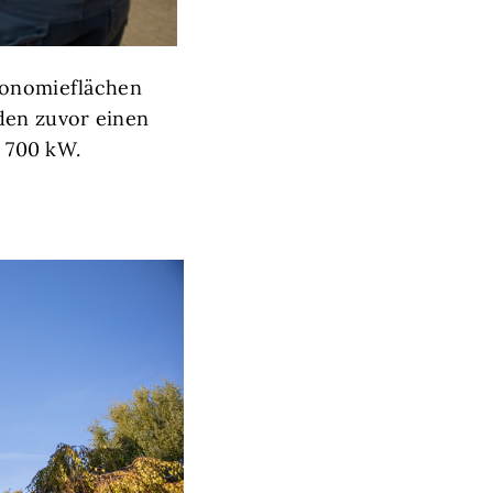
tronomieflächen
den zuvor einen
s 700 kW.