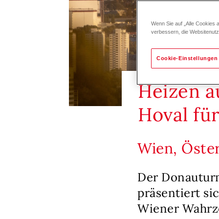
Wenn Sie auf „Alle Cookies 
verbessern, die Websitenut
Cookie-Einstellungen
Heizen a
Hoval fü
Wien, Öste
Der Donauturm
präsentiert s
Wiener Wahrze