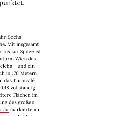
 punktet.
hr. Sechs
he. Mit insgesamt
 bis zur Spitze ist
uturm Wien
das
eichs – und ein
ch in 170 Metern
d das Turmcafé
018 vollständig
itere Flächen im
nung des großen
bräu
markierte im