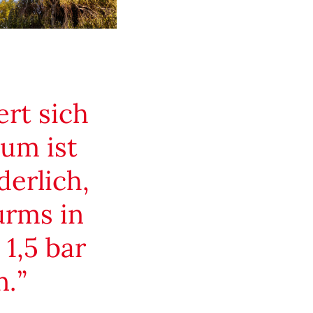
rt sich
aum ist
derlich,
urms in
1,5 bar
n.