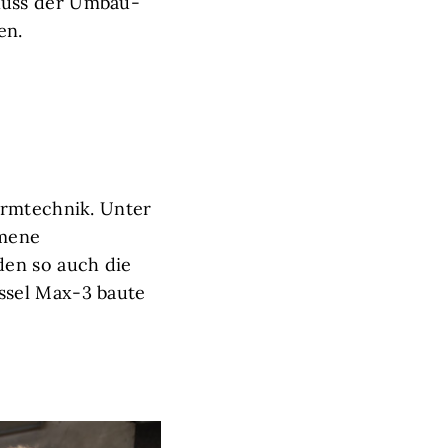
luss der Umbau-
en.
urmtechnik. Unter
mmene
den so auch die
ssel Max-3 baute