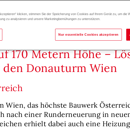
akzeptieren“ klicken, stimmen Sie der Speicherung von Cookies auf Ihrem Gerät zu, um die 
zung zu analysieren und unsere Marketingbemühungen zu unterstützen.
Nur essentielle Cookies akzeptieren
uf 170 Metern Höhe – Lö
r den Donauturm Wien
rreich
 Wien, das höchste Bauwerk Österreic
ich nach einer Runderneuerung in neue
ichen erhielt dabei auch eine Heizun