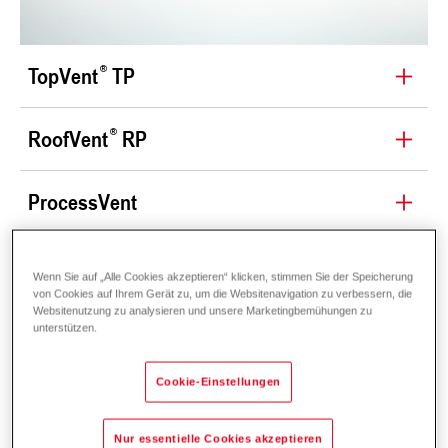
TopVent
TP
RoofVent
RP
ProcessVent
Wenn Sie auf „Alle Cookies akzeptieren“ klicken, stimmen Sie der Speicherung
Kurzbeschreibung
von Cookies auf Ihrem Gerät zu, um die Websitenavigation zu verbessern, die
Websitenutzung zu analysieren und unsere Marketingbemühungen zu
unterstützen.
Video
Vorteile
Cookie-Einstellungen
Nur essentielle Cookies akzeptieren