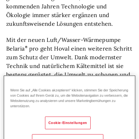
kommenden Jahren Technologie und
Ökologie immer stärker ergänzen und
zukunftsweisende Lösungen entstehen.
Mit der neuen Luft/Wasser-Wärmepumpe
Belaria
pro geht Hoval einen weiteren Schritt
zum Schutz der Umwelt. Dank modernster
Technik und natürlichem Kältemittel ist sie
bestens gerüstet, die Umwelt zu schonen und
die Natur zu schützen.
Wenn Sie auf „Alle Cookies akzeptieren“ klicken, stimmen Sie der Speicherung
von Cookies auf Ihrem Gerät zu, um die Websitenavigation zu verbessern, die
Websitenutzung zu analysieren und unsere Marketingbemühungen zu
unterstützen.
Vielseitig und umweltfreundlich
Cookie-Einstellungen
Die Technik von morgen muss die Natur