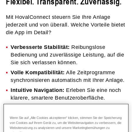
Flexibel. Transparent. Zuverlässig.
Mit HovalConnect steuern Sie Ihre Anlage
jederzeit und von überall. Welche Vorteile bietet
die App im Detail?
Verbesserte Stabilität:
Reibungslose
Bedienung und zuverlässige Leistung, auf die
Sie sich verlassen können.
Volle Kompatibilität:
Alle Zeitprogramme
synchronisieren automatisch mit Ihrer Anlage.
Intuitive Navigation:
Erleben Sie eine noch
klarere, smartere Benutzeroberfläche.
Transparente Daten:
Echtzeit- und
Historienwerte halten Sie jederzeit bestens
Wenn Sie auf „Alle Cookies akzeptieren“ klicken, stimmen Sie der Speicherung
informiert.
von Cookies auf Ihrem Gerät zu, um die Websitenavigation zu verbessern, die
Websitenutzung zu analysieren und unsere Marketingbemühungen zu